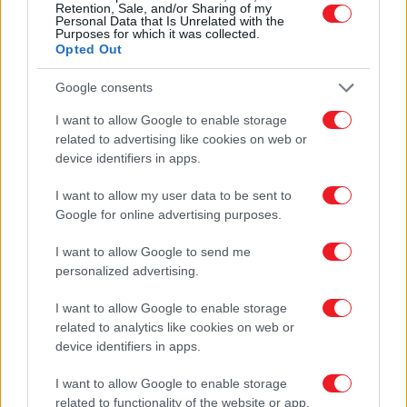
Διάφορα Αξεσουάρ Σπιτιού
Retention, Sale, and/or Sharing of my
Γωνίες - Στηρίγματα
Personal Data that Is Unrelated with the
Purposes for which it was collected.
Κουδούνια
Opted Out
Γραμματοκιβώτια
Κλειδοθήκες
Ενδείξεις - Διακοσμητικά
Google consents
Ενδείξεις WC
Αριθμοί
I want to allow Google to enable storage
Διακοσμητικά
related to advertising like cookies on web or
Πόδια Επίπλων
device identifiers in apps.
ΝΕΑ ΠΡΟΪΟΝΤΑ
ΠΡΟΣΦΟΡΕΣ
I want to allow my user data to be sent to
ΓΙΝΕ ΣΥΝΕΡΓΑΤΗΣ
Google for online advertising purposes.
ΕΠΙΚΟΙΝΩΝΙΑ
I want to allow Google to send me
Αρχική
personalized advertising.
ΕΠΙΚΟΙΝΩΝΙΑ
I want to allow Google to enable storage
related to analytics like cookies on web or
device identifiers in apps.
I want to allow Google to enable storage
related to functionality of the website or app.