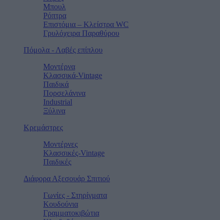
Μπουλ
Ρόπτρα
Επιστόμια – Κλείστρα WC
Γρυλόχειρα Παραθύρου
Πόμολα - Λαβές επίπλου
Μοντέρνα
Κλασσικά-Vintage
Παιδικά
Πορσελάνινα
Industrial
Ξύλινα
Κρεμάστρες
Μοντέρνες
Κλασσικές-Vintage
Παιδικές
Διάφορα Αξεσουάρ Σπιτιού
Γωνίες - Στηρίγματα
Κουδούνια
Γραμματοκιβώτια