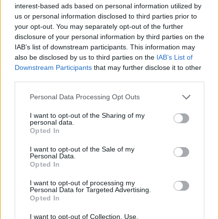
interest-based ads based on personal information utilized by
us or personal information disclosed to third parties prior to
ΜΕΝΟΥ
your opt-out. You may separately opt-out of the further
ΑΡΧΙΚΗ
disclosure of your personal information by third parties on the
ΕΤΑΙΡΕΙΑ
IAB’s list of downstream participants. This information may
ΠΡΟΪΟΝΤΑ
also be disclosed by us to third parties on the
IAB’s List of
Αξεσουάρ Πόρτας - Παραθύρου
Downstream Participants
that may further disclose it to other
Πόμολα
third parties.
Λαβές
Μπουλ
Please note that this website/app uses one or more Google
Personal Data Processing Opt Outs
Ρόπτρα
services and may gather and store information including but
Επιστόμια – Κλείστρα WC
Γρυλόχειρα Παραθύρου
not limited to your visit or usage behaviour. You may click to
I want to opt-out of the Sharing of my
personal data.
Πόμολα - Λαβές επίπλου
grant or deny consent to Google and its third-party tags to
Opted In
Μοντέρνα
use your data for below specified purposes in below Google
Κλασσικά-Vintage
consent section.
I want to opt-out of the Sale of my
Παιδικά
Personal Data.
Πορσελάνινα
Opted In
Industrial
Ξύλινα
I want to opt-out of processing my
Κρεμάστρες
Personal Data for Targeted Advertising.
Μοντέρνες
Opted In
Κλασσικές-Vintage
Παιδικές
I want to opt-out of Collection, Use,