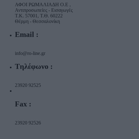
ΑΦΟΙ ΡΩΜΑΛΙΑΔΗ Ο.Ε ,
Αντιπροσωπείες - Εισαγωγές
T.K. 57001, T.Θ. 60222
Θέρμη - Θεσσαλονίκη
Email :
info@ro-line.gr
Tηλέφωνο :
23920 92525
Fax :
23920 92526