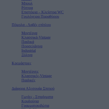
Μπουλ
Ρόπτρα
Επιστόμια – Κλείστρα WC
Γρυλόχειρα Παραθύρου
Πόμολα - Λαβές επίπλου
Μοντέρνα
Κλασσικά-Vintage
Παιδικά
Πορσελάνινα
Industrial
Ξύλινα
Κρεμάστρες
Μοντέρνες
Κλασσικές-Vintage
Παιδικές
Διάφορα Αξεσουάρ Σπιτιού
Γωνίες - Στηρίγματα
Κουδούνια
Γραμματοκιβώτια