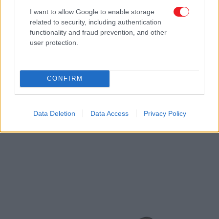
Διαστάσεις:
51x139mm
Κωδικός Πρ.: Κ805-GKRI-SATINE
I want to allow Google to enable storage
Ρωτήστε μας
related to security, including authentication
Προσθήκη στην λίστα επιθυμιών
functionality and fraud prevention, and other
Hot
user protection.
CONFIRM
Data Deletion
Data Access
Privacy Policy