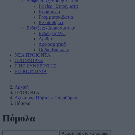
Διάφορα Αξεσουάρ Σπιτιού
Γωνίες - Στηρίγματα
Κουδούνια
Γραμματοκιβώτια
Κλειδοθήκες
Ενδείξεις - Διακοσμητικά
Ενδείξεις WC
Αριθμοί
Διακοσμητικά
Πόδια Επίπλων
ΝΕΑ ΠΡΟΪΟΝΤΑ
ΠΡΟΣΦΟΡΕΣ
ΓΙΝΕ ΣΥΝΕΡΓΑΤΗΣ
ΕΠΙΚΟΙΝΩΝΙΑ
Αρχική
ΠΡΟΪΟΝΤΑ
Αξεσουάρ Πόρτας - Παραθύρου
Πόμολα
Πόμολα