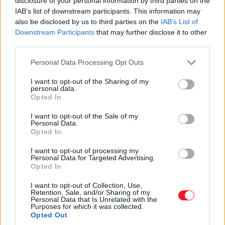
disclosure of your personal information by third parties on the
Υλικό:
ΖΑΜΑΚ
IAB’s list of downstream participants. This information may
also be disclosed by us to third parties on the
IAB’s List of
Χρώμα:
ΧΡΥΣΟ ΜΑΤ
Downstream Participants
that may further disclose it to other
Διαστάσεις:
Φ52x145mm
third parties.
Κωδικός Πρ.: Κ804-XRYSO-MAT
Ρωτήστε μας
Please note that this website/app uses one or more Google
Personal Data Processing Opt Outs
Προσθήκη στην λίστα επιθυμιών
services and may gather and store information including but
Hot
not limited to your visit or usage behaviour. You may click to
I want to opt-out of the Sharing of my
personal data.
grant or deny consent to Google and its third-party tags to
Opted In
use your data for below specified purposes in below Google
consent section.
I want to opt-out of the Sale of my
Personal Data.
Opted In
I want to opt-out of processing my
Personal Data for Targeted Advertising.
Opted In
I want to opt-out of Collection, Use,
Retention, Sale, and/or Sharing of my
Personal Data that Is Unrelated with the
Purposes for which it was collected.
Opted Out