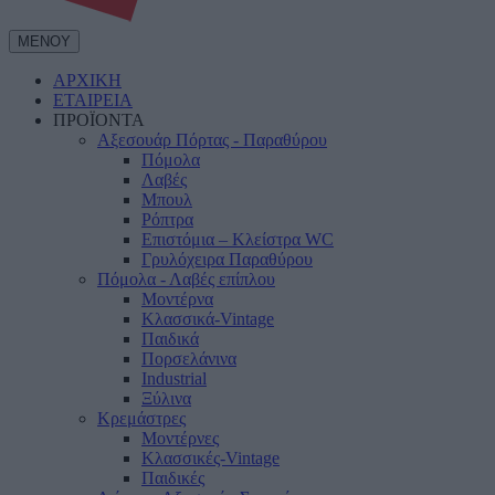
ΜΕΝΟΥ
ΑΡΧΙΚΗ
ΕΤΑΙΡΕΙΑ
ΠΡΟΪΟΝΤΑ
Αξεσουάρ Πόρτας - Παραθύρου
Πόμολα
Λαβές
Μπουλ
Ρόπτρα
Επιστόμια – Κλείστρα WC
Γρυλόχειρα Παραθύρου
Πόμολα - Λαβές επίπλου
Μοντέρνα
Κλασσικά-Vintage
Παιδικά
Πορσελάνινα
Industrial
Ξύλινα
Κρεμάστρες
Μοντέρνες
Κλασσικές-Vintage
Παιδικές