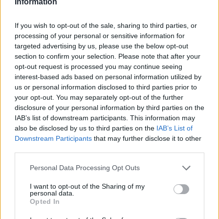
Information
ΜΕΝΟΥ
If you wish to opt-out of the sale, sharing to third parties, or
ΑΡΧΙΚΗ
processing of your personal or sensitive information for
ΕΤΑΙΡΕΙΑ
targeted advertising by us, please use the below opt-out
ΠΡΟΪΟΝΤΑ
section to confirm your selection. Please note that after your
Αξεσουάρ Πόρτας - Παραθύρου
opt-out request is processed you may continue seeing
Πόμολα
interest-based ads based on personal information utilized by
Λαβές
us or personal information disclosed to third parties prior to
Μπουλ
Ρόπτρα
your opt-out. You may separately opt-out of the further
Επιστόμια – Κλείστρα WC
disclosure of your personal information by third parties on the
Γρυλόχειρα Παραθύρου
IAB’s list of downstream participants. This information may
Πόμολα - Λαβές επίπλου
also be disclosed by us to third parties on the
IAB’s List of
Μοντέρνα
Downstream Participants
that may further disclose it to other
Κλασσικά-Vintage
third parties.
Παιδικά
Πορσελάνινα
Please note that this website/app uses one or more Google
Industrial
Personal Data Processing Opt Outs
services and may gather and store information including but
Ξύλινα
Κρεμάστρες
not limited to your visit or usage behaviour. You may click to
I want to opt-out of the Sharing of my
personal data.
Μοντέρνες
grant or deny consent to Google and its third-party tags to
Opted In
Κλασσικές-Vintage
use your data for below specified purposes in below Google
Παιδικές
consent section.