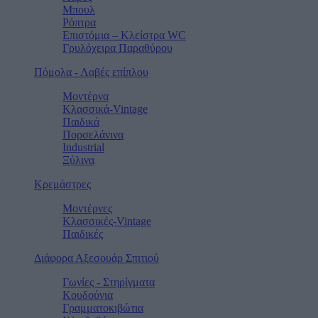
Μπουλ
Ρόπτρα
Επιστόμια – Κλείστρα WC
Γρυλόχειρα Παραθύρου
Πόμολα - Λαβές επίπλου
Μοντέρνα
Κλασσικά-Vintage
Παιδικά
Πορσελάνινα
Industrial
Ξύλινα
Κρεμάστρες
Μοντέρνες
Κλασσικές-Vintage
Παιδικές
Διάφορα Αξεσουάρ Σπιτιού
Γωνίες - Στηρίγματα
Κουδούνια
Γραμματοκιβώτια