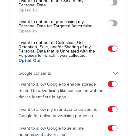
I want to opt-out of the Sale of my
Διάφορα Αξεσουάρ Σπιτιού
Personal Data.
Γωνίες - Στηρίγματα
Opted In
Κουδούνια
Γραμματοκιβώτια
I want to opt-out of processing my
Κλειδοθήκες
Personal Data for Targeted Advertising.
Ενδείξεις - Διακοσμητικά
Opted In
Ενδείξεις WC
Αριθμοί
I want to opt-out of Collection, Use,
Διακοσμητικά
Retention, Sale, and/or Sharing of my
Πόδια Επίπλων
Personal Data that Is Unrelated with the
Purposes for which it was collected.
ΝΕΑ ΠΡΟΪΟΝΤΑ
Opted Out
ΠΡΟΣΦΟΡΕΣ
ΓΙΝΕ ΣΥΝΕΡΓΑΤΗΣ
ΕΠΙΚΟΙΝΩΝΙΑ
Google consents
I want to allow Google to enable storage
Αρχική
related to advertising like cookies on web or
ΠΡΟΪΟΝΤΑ
device identifiers in apps.
Διάφορα Αξεσουάρ Σπιτιού
I want to allow my user data to be sent to
ΔΙΑΦΟΡΑ ΑΞΕΣΟΥΑΡ
Google for online advertising purposes.
ΣΠΙΤΙΟΥ
I want to allow Google to send me
personalized advertising.